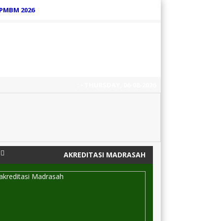
PMBM 2026
:
- THURSDAY, 06-08-2026
6 tahun yang lalu
/
AKREDITASI MADRASAH