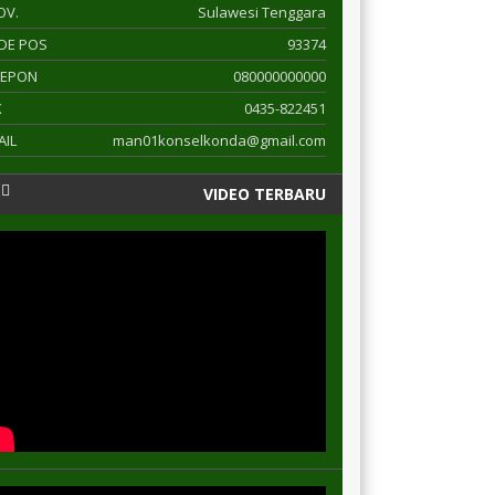
OV.
Sulawesi Tenggara
DE POS
93374
LEPON
080000000000
X
0435-822451
AIL
man01konselkonda@gmail.com
VIDEO TERBARU