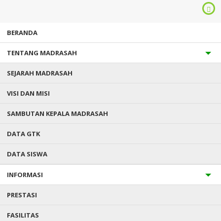
BERANDA
TENTANG MADRASAH
SEJARAH MADRASAH
VISI DAN MISI
SAMBUTAN KEPALA MADRASAH
Anda ada di :
Home
/
2026
/
May
DATA GTK
DATA SISWA
ARSIP BULAN MAY 2026
INFORMASI
PRESTASI
FASILITAS