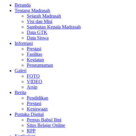
Beranda
Tentang Madrasah
Sejarah Madrasah
Visi dan Misi
Sambutan Kepala Madrasah
Data GTK
Data Siswa
Informasi
Prestasi
Fasilitas
Kegiatan
Pengumuman
Galeri
FOTO
VIDEO
Arsip
Berita
Pendidikan
Prestasi
Kesiswaan
Pustaka Digital
Perpus Babul Ilmi
Situs Belajar Online
RPP