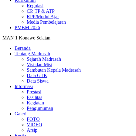
Kurikulum
Regulasi
CP, TP & ATP
RPP/Modul Ajar
Media Pembelajaran
PMBM 2026
MAN 1 Konawe Selatan
Beranda
Tentang Madrasah
Sejarah Madrasah
Visi dan Misi
Sambutan Kepala Madrasah
Data GTK
Data Siswa
Informasi
Prestasi
Fasilitas
Kegiatan
Pengumuman
Galeri
FOTO
VIDEO
Arsip
Berita