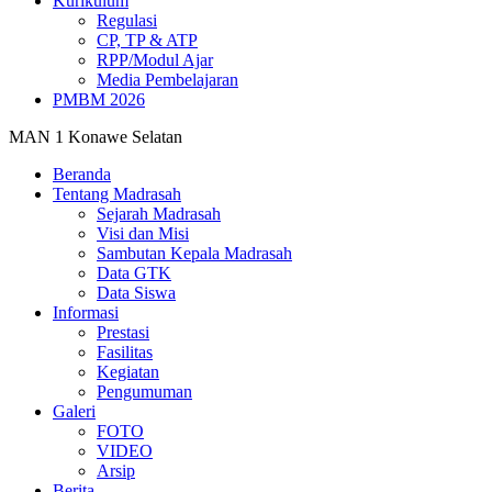
Kurikulum
Regulasi
CP, TP & ATP
RPP/Modul Ajar
Media Pembelajaran
PMBM 2026
MAN 1 Konawe Selatan
Beranda
Tentang Madrasah
Sejarah Madrasah
Visi dan Misi
Sambutan Kepala Madrasah
Data GTK
Data Siswa
Informasi
Prestasi
Fasilitas
Kegiatan
Pengumuman
Galeri
FOTO
VIDEO
Arsip
Berita