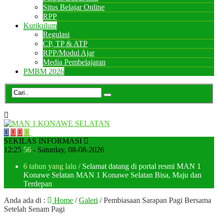
Situs Belajar Online
RPP
Kurikulum
Regulasi
CP, TP & ATP
RPP/Modul Ajar
Media Pembelajaran
PMBM 2026
SEKILAS INFORMASI
12
:
25
57
- Saturday, 08-08-2026
6 tahun yang lalu
/ Selamat datang di portal resmi MAN 1
Konawe Selatan MAN 1 Konawe Selatan Bisa, Maju dan
Terdepan
Anda ada di :
Home
/
Galeri
/
Pembiasaan Sarapan Pagi Bersama
Setelah Senam Pagi