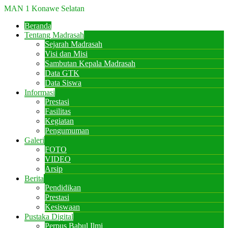
MAN 1 Konawe Selatan
Beranda
Tentang Madrasah
Sejarah Madrasah
Visi dan Misi
Sambutan Kepala Madrasah
Data GTK
Data Siswa
Informasi
Prestasi
Fasilitas
Kegiatan
Pengumuman
Galeri
FOTO
VIDEO
Arsip
Berita
Pendidikan
Prestasi
Kesiswaan
Pustaka Digital
Perpus Babul Ilmi