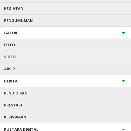
https://drive.google.com/drive/folders/17NNQ-
KEGIATAN
I6Y8YREPn6A_vpSnoUQH8LaPfSX
PENGUMUMAN
Previous post
Pembukaan STARFEST
GALERI
Next post
Gebyar Seni Religi 2026
FOTO
VIDEO
ARSIP
AKREDITASI MADRASAH
BERITA
PENDIDIKAN
PRESTASI
KESISWAAN
PUSTAKA DIGITAL