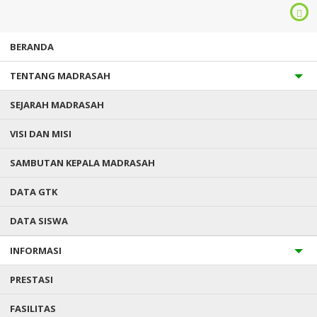
BERANDA
TENTANG MADRASAH
SEJARAH MADRASAH
VISI DAN MISI
SAMBUTAN KEPALA MADRASAH
Anda ada di :
Home
/
Galeri
/
Pembinaan ASN Lingkup MAN 1
Konsel
DATA GTK
DATA SISWA
PEMBINAAN ASN LINGKUP MAN
INFORMASI
1 KONSEL
PRESTASI
Dibuat :
Tuesday, 3 Feb 2026
FASILITAS
Link gdrive :