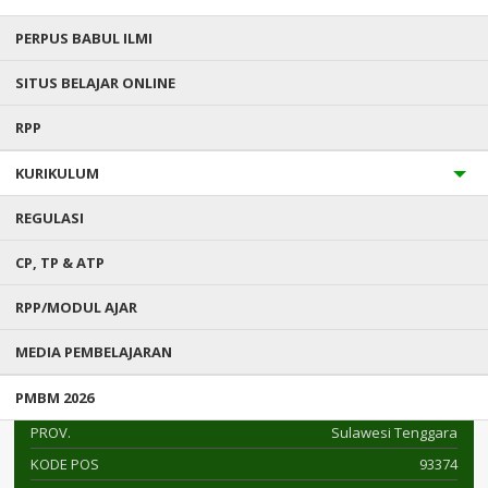
PERPUS BABUL ILMI
SITUS BELAJAR ONLINE
RPP
KURIKULUM
DATA SEKOLAH
REGULASI
MAN 1 KONAWE SELATAN
CP, TP & ATP
NPSN : 40405891
RPP/MODUL AJAR
Jl. Mayjen Katamso Tanea
MEDIA PEMBELAJARAN
KEC.
Konda
PMBM 2026
KAB.
Konawe Selatan
PROV.
Sulawesi Tenggara
KODE POS
93374