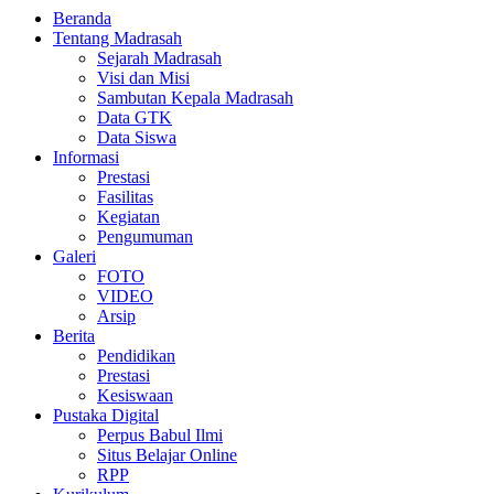
Beranda
Tentang Madrasah
Sejarah Madrasah
Visi dan Misi
Sambutan Kepala Madrasah
Data GTK
Data Siswa
Informasi
Prestasi
Fasilitas
Kegiatan
Pengumuman
Galeri
FOTO
VIDEO
Arsip
Berita
Pendidikan
Prestasi
Kesiswaan
Pustaka Digital
Perpus Babul Ilmi
Situs Belajar Online
RPP