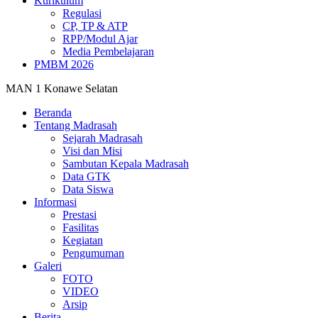
Kurikulum
Regulasi
CP, TP & ATP
RPP/Modul Ajar
Media Pembelajaran
PMBM 2026
MAN 1 Konawe Selatan
Beranda
Tentang Madrasah
Sejarah Madrasah
Visi dan Misi
Sambutan Kepala Madrasah
Data GTK
Data Siswa
Informasi
Prestasi
Fasilitas
Kegiatan
Pengumuman
Galeri
FOTO
VIDEO
Arsip
Berita