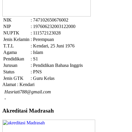
NIK
: 747102650676002
NIP
: 197606232003122000
NUPTK
: 111572123028
Jenis Kelamin
: Perempuan
T.T.L
: Kendari, 25 Juni 1976
Agama
: Islam
Pendidikan
: S1
Jurusan
: Pendidikan Bahasa Inggris
Status
: PNS
Jenis GTK
: Guru Kelas
Alamat : Kendari
Hasriati788@gmail.com
-
Akreditasi Madrasah