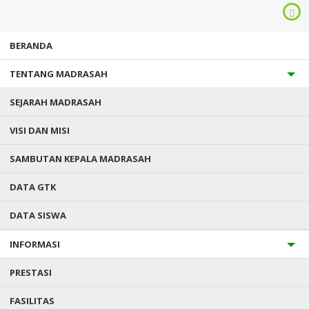
BERANDA
TENTANG MADRASAH
SEJARAH MADRASAH
VISI DAN MISI
SAMBUTAN KEPALA MADRASAH
Anda ada di :
Home
/
Data Guru
/
Rustam Sufia, S.Ag., M. Pd.
DATA GTK
DATA SISWA
RUSTAM SUFIA, S.AG., M. PD.
INFORMASI
PRESTASI
FASILITAS