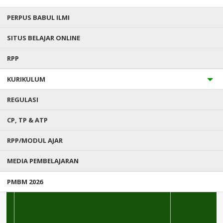
Alamat : Konda
PERPUS BABUL ILMI
rustamsufia74@gmail.com
SITUS BELAJAR ONLINE
Rustam Sufia
RPP
KURIKULUM
AKREDITASI MADRASAH
REGULASI
CP, TP & ATP
RPP/MODUL AJAR
MEDIA PEMBELAJARAN
PMBM 2026