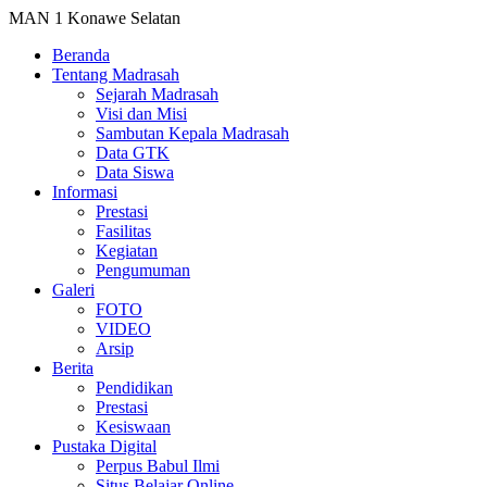
MAN 1 Konawe Selatan
Beranda
Tentang Madrasah
Sejarah Madrasah
Visi dan Misi
Sambutan Kepala Madrasah
Data GTK
Data Siswa
Informasi
Prestasi
Fasilitas
Kegiatan
Pengumuman
Galeri
FOTO
VIDEO
Arsip
Berita
Pendidikan
Prestasi
Kesiswaan
Pustaka Digital
Perpus Babul Ilmi
Situs Belajar Online