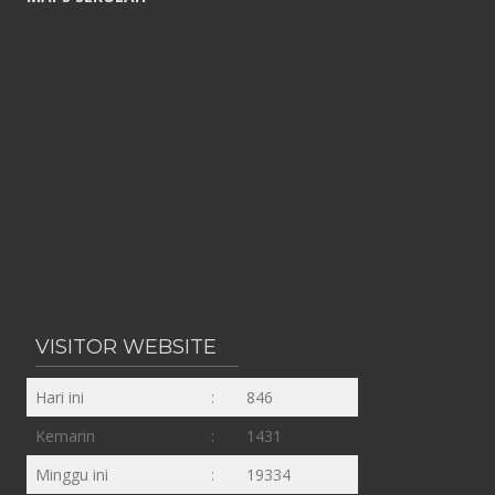
VISITOR WEBSITE
Hari ini
:
846
Kemarin
:
1431
Minggu ini
:
19334