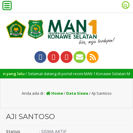
yang lalu
/ Selamat datang di portal resmi MAN 1 Konawe Selatan MAN 1 
Anda ada di :
Home
/
Data Siswa
/
Aji Santoso
AJI SANTOSO
Status
:
SISWA AKTIF