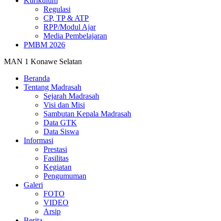
Kurikulum
Regulasi
CP, TP & ATP
RPP/Modul Ajar
Media Pembelajaran
PMBM 2026
MAN 1 Konawe Selatan
Beranda
Tentang Madrasah
Sejarah Madrasah
Visi dan Misi
Sambutan Kepala Madrasah
Data GTK
Data Siswa
Informasi
Prestasi
Fasilitas
Kegiatan
Pengumuman
Galeri
FOTO
VIDEO
Arsip
Berita