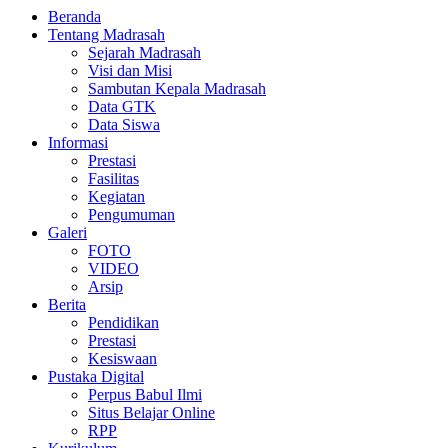
Beranda
Tentang Madrasah
Sejarah Madrasah
Visi dan Misi
Sambutan Kepala Madrasah
Data GTK
Data Siswa
Informasi
Prestasi
Fasilitas
Kegiatan
Pengumuman
Galeri
FOTO
VIDEO
Arsip
Berita
Pendidikan
Prestasi
Kesiswaan
Pustaka Digital
Perpus Babul Ilmi
Situs Belajar Online
RPP