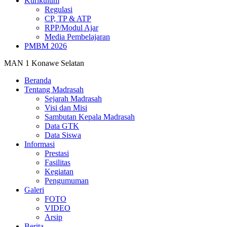
Kurikulum
Regulasi
CP, TP & ATP
RPP/Modul Ajar
Media Pembelajaran
PMBM 2026
MAN 1 Konawe Selatan
Beranda
Tentang Madrasah
Sejarah Madrasah
Visi dan Misi
Sambutan Kepala Madrasah
Data GTK
Data Siswa
Informasi
Prestasi
Fasilitas
Kegiatan
Pengumuman
Galeri
FOTO
VIDEO
Arsip
Berita