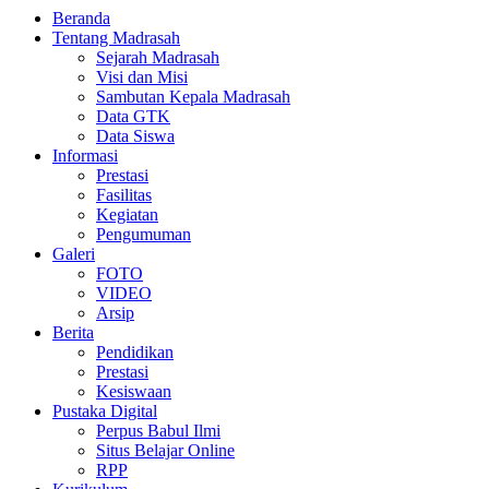
Beranda
Tentang Madrasah
Sejarah Madrasah
Visi dan Misi
Sambutan Kepala Madrasah
Data GTK
Data Siswa
Informasi
Prestasi
Fasilitas
Kegiatan
Pengumuman
Galeri
FOTO
VIDEO
Arsip
Berita
Pendidikan
Prestasi
Kesiswaan
Pustaka Digital
Perpus Babul Ilmi
Situs Belajar Online
RPP