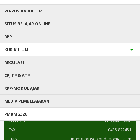
PERPUS BABUL ILMI
SITUS BELAJAR ONLINE
DATA SEKOLAH
RPP
KURIKULUM
MAN 1 KONAWE SELATAN
NPSN : 40405891
REGULASI
CP, TP & ATP
Jl. Mayjen Katamso Tanea
KEC.
Konda
RPP/MODUL AJAR
KAB.
Konawe Selatan
MEDIA PEMBELAJARAN
PROV.
Sulawesi Tenggara
KODE POS
93374
PMBM 2026
TELEPON
080000000000
FAX
0435-822451
EMAIL
man01konselkonda@gmail.com