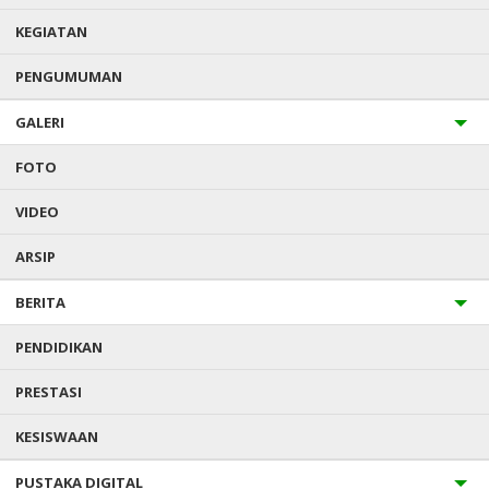
Agama
: Islam
Mulai Masuk
: 12 Juli 2018
KEGIATAN
Alamat : Konda
PENGUMUMAN
GALERI
FOTO
AKREDITASI MADRASAH
VIDEO
ARSIP
BERITA
PENDIDIKAN
PRESTASI
KESISWAAN
PUSTAKA DIGITAL