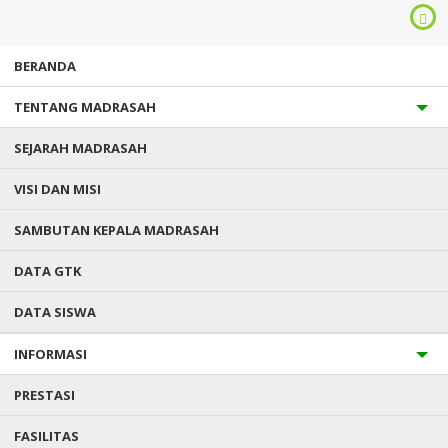
BERANDA
TENTANG MADRASAH
SEJARAH MADRASAH
VISI DAN MISI
SAMBUTAN KEPALA MADRASAH
Anda ada di :
Home
/
Data Siswa
/
Devi Ika Nurjanah
DATA GTK
DATA SISWA
DEVI IKA NURJANAH
INFORMASI
Status
:
ALUMNI
NISN
: 0032973839
PRESTASI
Jenis Kelamin
: Perempuan
T.T.L
: Gunung Jaya,03 Januari 2003
FASILITAS