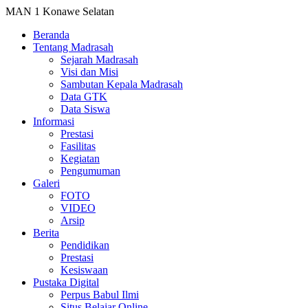
MAN 1 Konawe Selatan
Beranda
Tentang Madrasah
Sejarah Madrasah
Visi dan Misi
Sambutan Kepala Madrasah
Data GTK
Data Siswa
Informasi
Prestasi
Fasilitas
Kegiatan
Pengumuman
Galeri
FOTO
VIDEO
Arsip
Berita
Pendidikan
Prestasi
Kesiswaan
Pustaka Digital
Perpus Babul Ilmi
Situs Belajar Online