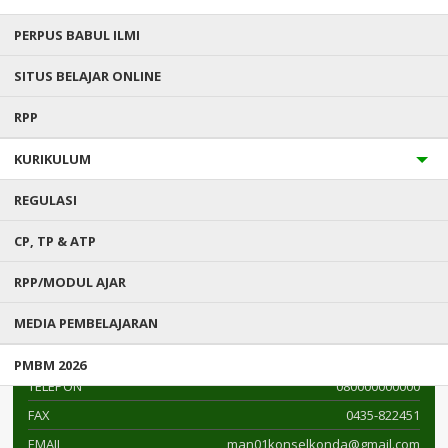
PERPUS BABUL ILMI
SITUS BELAJAR ONLINE
DATA SEKOLAH
RPP
KURIKULUM
MAN 1 KONAWE SELATAN
NPSN : 40405891
REGULASI
CP, TP & ATP
Jl. Mayjen Katamso Tanea
KEC.
Konda
RPP/MODUL AJAR
KAB.
Konawe Selatan
MEDIA PEMBELAJARAN
PROV.
Sulawesi Tenggara
KODE POS
93374
PMBM 2026
TELEPON
080000000000
FAX
0435-822451
EMAIL
man01konselkonda@gmail.com