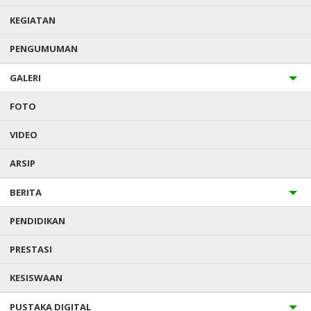
Agama
: Islam
Mulai Masuk
: 17 Juli 2023
KEGIATAN
Alamat : CIALAM JAYA
PENGUMUMAN
02/08/2008
GALERI
FOTO
AKREDITASI MADRASAH
VIDEO
ARSIP
BERITA
PENDIDIKAN
PRESTASI
KESISWAAN
PUSTAKA DIGITAL