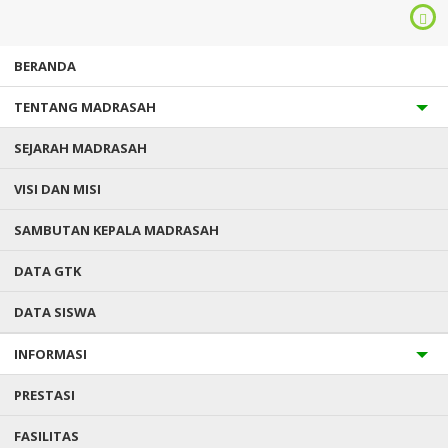
BERANDA
TENTANG MADRASAH
SEJARAH MADRASAH
VISI DAN MISI
SAMBUTAN KEPALA MADRASAH
Anda ada di :
Home
/
Data Siswa
/
EXYA ROTUSITA NAJWA
DATA GTK
DATA SISWA
EXYA ROTUSITA NAJWA
INFORMASI
Status
:
SISWA AKTIF
NISN
:
PRESTASI
Jenis Kelamin
: Perempuan
T.T.L
: CIALAM JAYA, 02/08/2008
FASILITAS