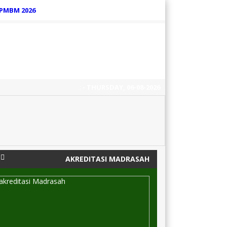
PMBM 2026
:
- THURSDAY, 06-08-2026
6 tahun yang lalu
/
AKREDITASI MADRASAH