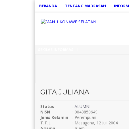
BERANDA
TENTANG MADRASAH
INFORM
SEKILAS INFORMASI
GITA JULIANA
Status
:
ALUMNI
NISN
: 0043850649
Jenis Kelamin
: Perempuan
T.T.L
: Masagena, 12 Juli 2004
Agama
: Islam