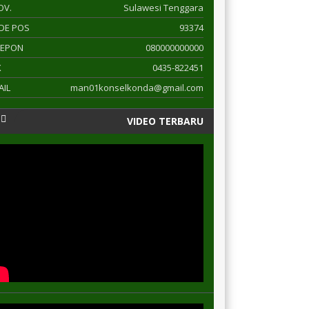
OV.
Sulawesi Tenggara
DE POS
93374
LEPON
080000000000
X
0435-822451
AIL
man01konselkonda@gmail.com
VIDEO TERBARU