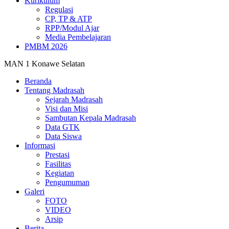
Kurikulum
Regulasi
CP, TP & ATP
RPP/Modul Ajar
Media Pembelajaran
PMBM 2026
MAN 1 Konawe Selatan
Beranda
Tentang Madrasah
Sejarah Madrasah
Visi dan Misi
Sambutan Kepala Madrasah
Data GTK
Data Siswa
Informasi
Prestasi
Fasilitas
Kegiatan
Pengumuman
Galeri
FOTO
VIDEO
Arsip
Berita