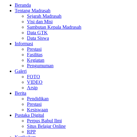
Beranda
Tentang Madrasah
Sejarah Madrasah
Visi dan Misi
Sambutan Kepala Madrasah
Data GTK
Data Siswa
Informasi
Prestasi
Fasilitas
Kegiatan
Pengumuman
Galeri
FOTO
VIDEO
Arsip
Berita
Pendidikan
Prestasi
Kesiswaan
Pustaka Digital
Perpus Babul Ilmi
Situs Belajar Online
RPP