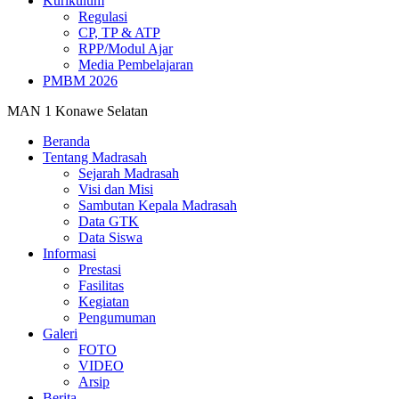
Kurikulum
Regulasi
CP, TP & ATP
RPP/Modul Ajar
Media Pembelajaran
PMBM 2026
MAN 1 Konawe Selatan
Beranda
Tentang Madrasah
Sejarah Madrasah
Visi dan Misi
Sambutan Kepala Madrasah
Data GTK
Data Siswa
Informasi
Prestasi
Fasilitas
Kegiatan
Pengumuman
Galeri
FOTO
VIDEO
Arsip
Berita