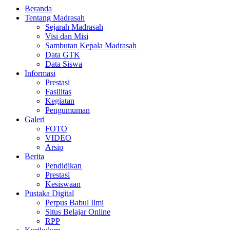
Beranda
Tentang Madrasah
Sejarah Madrasah
Visi dan Misi
Sambutan Kepala Madrasah
Data GTK
Data Siswa
Informasi
Prestasi
Fasilitas
Kegiatan
Pengumuman
Galeri
FOTO
VIDEO
Arsip
Berita
Pendidikan
Prestasi
Kesiswaan
Pustaka Digital
Perpus Babul Ilmi
Situs Belajar Online
RPP