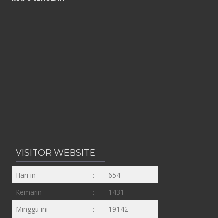
VISITOR WEBSITE
Hari ini
:
654
Kemarin
:
1431
Minggu ini
:
19142