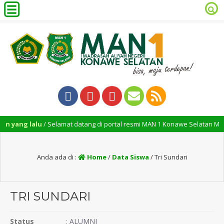
yang lalu
/ Selamat datang di portal resmi MAN 1 Konawe Selatan MAN 1 
Anda ada di :
Home
/
Data Siswa
/
Tri Sundari
TRI SUNDARI
Status
:
ALUMNI