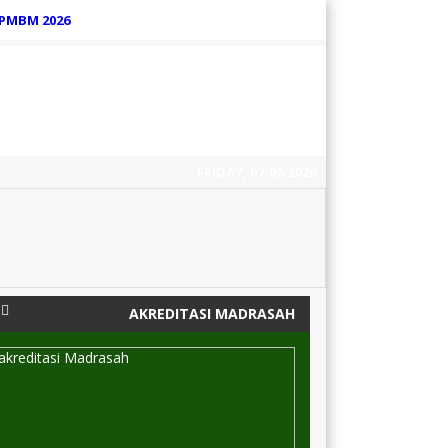
PMBM 2026
:
- FRIDAY, 07-08-2026
6 tahun yang lalu
/
AKREDITASI MADRASAH