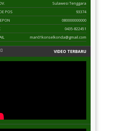
OV.
Sulawesi Tenggara
DE POS
93374
LEPON
080000000000
X
0435-822451
AIL
man01konselkonda@gmail.com
VIDEO TERBARU