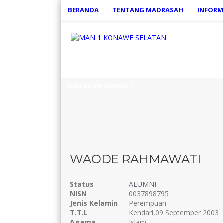
BERANDA
TENTANG MADRASAH
INFORM
SEKILAS INFORMASI
WAODE RAHMAWATI
Status
:
ALUMNI
NISN
: 0037898795
Jenis Kelamin
: Perempuan
T.T.L
: Kendari,09 September 2003
Agama
: Islam