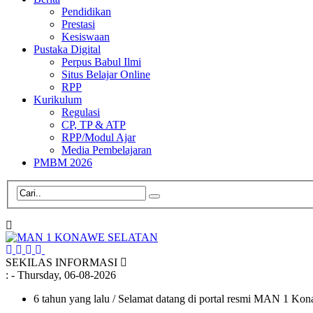
Pendidikan
Prestasi
Kesiswaan
Pustaka Digital
Perpus Babul Ilmi
Situs Belajar Online
RPP
Kurikulum
Regulasi
CP, TP & ATP
RPP/Modul Ajar
Media Pembelajaran
PMBM 2026
SEKILAS INFORMASI
:
- Thursday, 06-08-2026
6 tahun yang lalu
/ Selamat datang di portal resmi MAN 1 Ko