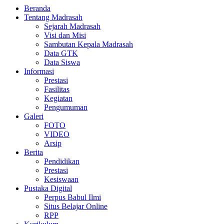
Beranda
Tentang Madrasah
Sejarah Madrasah
Visi dan Misi
Sambutan Kepala Madrasah
Data GTK
Data Siswa
Informasi
Prestasi
Fasilitas
Kegiatan
Pengumuman
Galeri
FOTO
VIDEO
Arsip
Berita
Pendidikan
Prestasi
Kesiswaan
Pustaka Digital
Perpus Babul Ilmi
Situs Belajar Online
RPP