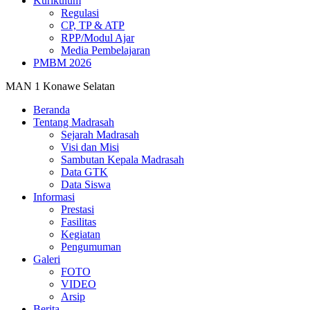
Kurikulum
Regulasi
CP, TP & ATP
RPP/Modul Ajar
Media Pembelajaran
PMBM 2026
MAN 1 Konawe Selatan
Beranda
Tentang Madrasah
Sejarah Madrasah
Visi dan Misi
Sambutan Kepala Madrasah
Data GTK
Data Siswa
Informasi
Prestasi
Fasilitas
Kegiatan
Pengumuman
Galeri
FOTO
VIDEO
Arsip
Berita