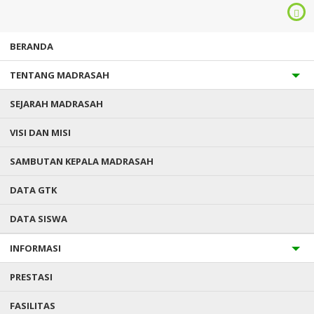
BERANDA
TENTANG MADRASAH
SEJARAH MADRASAH
VISI DAN MISI
SAMBUTAN KEPALA MADRASAH
Anda ada di :
Home
/
Slideshow
/
Sumpah Pemuda 2024
DATA GTK
DATA SISWA
SUMPAH PEMUDA 2024
INFORMASI
Diterbitkan :
Sunday, 1 Jan 2023
- Kategori :
PRESTASI
FASILITAS