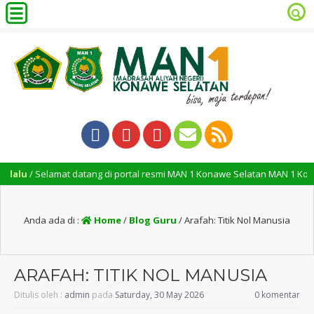
mat datang di portal resmi MAN 1 Konawe Selatan MAN 1 Konawe Selatan 
Anda ada di :
Home
/
Blog Guru
/
Arafah: Titik Nol Manusia
ARAFAH: TITIK NOL MANUSIA
Ditulis oleh :
admin
pada
Saturday, 30 May 2026
0 komentar