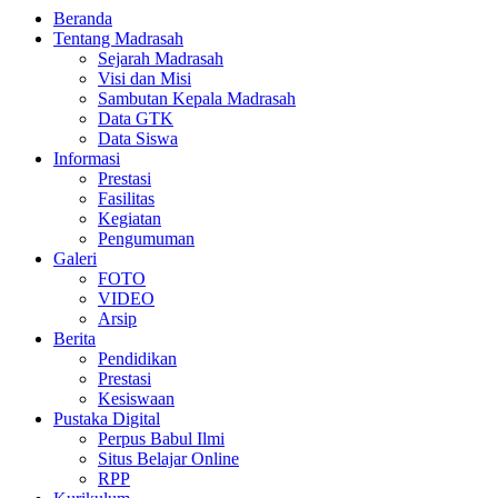
Beranda
Tentang Madrasah
Sejarah Madrasah
Visi dan Misi
Sambutan Kepala Madrasah
Data GTK
Data Siswa
Informasi
Prestasi
Fasilitas
Kegiatan
Pengumuman
Galeri
FOTO
VIDEO
Arsip
Berita
Pendidikan
Prestasi
Kesiswaan
Pustaka Digital
Perpus Babul Ilmi
Situs Belajar Online
RPP