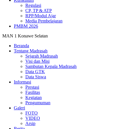
Kurikulum
Regulasi
CP, TP & ATP
RPP/Modul Ajar
Media Pembelajaran
PMBM 2026
MAN 1 Konawe Selatan
Beranda
Tentang Madrasah
Sejarah Madrasah
Visi dan Misi
Sambutan Kepala Madrasah
Data GTK
Data Siswa
Informasi
Prestasi
Fasilitas
Kegiatan
Pengumuman
Galeri
FOTO
VIDEO
Arsip
Berita