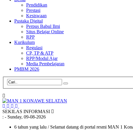
Pendidikan
Prestasi
Kesiswaan
Pustaka Digital
Perpus Babul Ilmi
Situs Belajar Online
RPP
Kurikulum
Regulasi
CP, TP & ATP
RPP/Modul Ajar
Media Pembelajaran
PMBM 2026
SEKILAS INFORMASI
:
- Sunday, 09-08-2026
6 tahun yang lalu
/ Selamat datang di portal resmi MAN 1 Ko