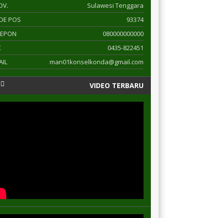
OV.
Sulawesi Tenggara
DE POS
93374
LEPON
080000000000
X
0435-822451
AIL
man01konselkonda@gmail.com
VIDEO TERBARU