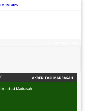
PMBM 2026
:
- SATURDAY, 08-08-2026
6 tahun yang lalu
/
AKREDITASI MADRASAH