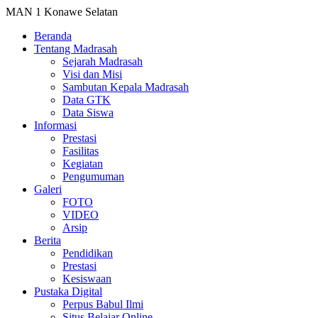
MAN 1 Konawe Selatan
Beranda
Tentang Madrasah
Sejarah Madrasah
Visi dan Misi
Sambutan Kepala Madrasah
Data GTK
Data Siswa
Informasi
Prestasi
Fasilitas
Kegiatan
Pengumuman
Galeri
FOTO
VIDEO
Arsip
Berita
Pendidikan
Prestasi
Kesiswaan
Pustaka Digital
Perpus Babul Ilmi
Situs Belajar Online